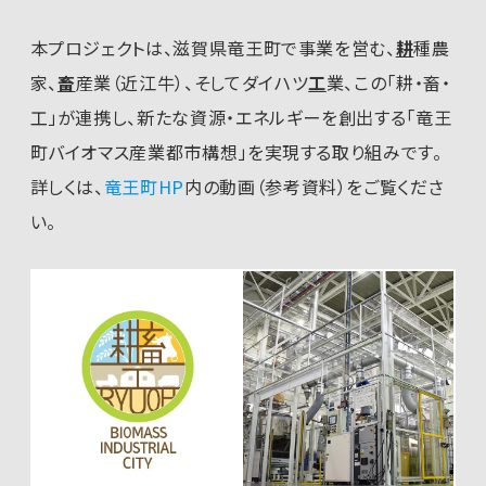
本プロジェクトは、滋賀県竜王町で事業を営む、
耕
種農
家、
畜
産業（近江牛）、そしてダイハツ
工
業、この「耕・畜・
工」が連携し、新たな資源・エネルギーを創出する「竜王
町バイオマス産業都市構想」を実現する取り組みです。
詳しくは、
竜王町HP
内の動画（参考資料）をご覧くださ
い。