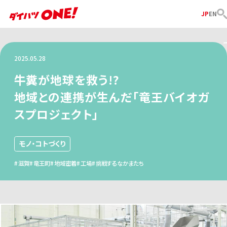
JP
EN
2025.05.28
牛糞が地球を救う!?
地域との連携が生んだ「竜王バイオガ
スプロジェクト」
モノ・コトづくり
滋賀
竜王町
地域密着
工場
挑戦するなかまたち