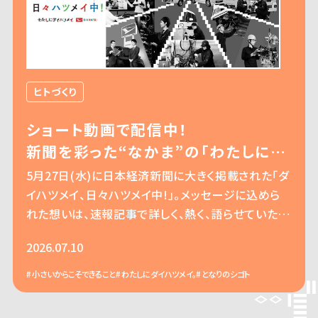
ヒトづくり
ショート動画で配信中！
新聞を彩った“なかま”の「わたしにダ
イハツメイ。」
5月27日(水)に日本経済新聞に大きく掲載された「ダ
イハツメイ、日々ハツメイ中!」。メッセージに込めら
れた想いは、速報記事で詳しく、熱く、語らせていただ
きました。日々の仕事の中での小さな気づきが、ダイ
2026.07.10
ハツメイになる。この記事では、新聞広告を彩ったな
かまたちの"ひとりひとりのダイハツメイ"をショート
小さいからこそできること
わたしにダイハツメイ。
となりのシゴト
動画で順次配信します。